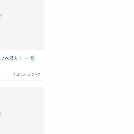
フへ潜入！ ー 観
ナゴルノ=カラバフ