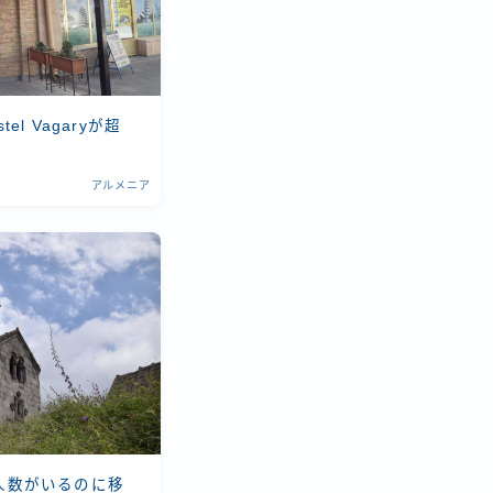
l Vagaryが超
アルメニア
人数がいるのに移