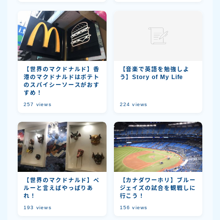
【世界のマクドナルド】香
【音楽で英語を勉強しよ
港のマクドナルドはポテト
う】Story of My Life
のスパイシーソースがおす
すめ！
257
views
224
views
【世界のマクドナルド】ペ
【カナダワーホリ】ブルー
ルーと言えばやっぱりあ
ジェイズの試合を観戦しに
れ！
行こう！
193
views
156
views