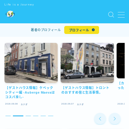
Life is a Journey
MENU
著者のプロフィール
プロフィール
ホーム
世界一周
世界遺産
【カナ
ワーキングホリデー
【ゲストハウス情報】ケベック
【ゲストハウス情報】トロント
った？
シティー編 -Auberge Maevaは
のおすすめ宿と生活事情。
コスパ良し-
世界のマクドナルド
2019.09.08
2019.09.07
2019.09.0
カナダ
カナダ
お問い合わせ