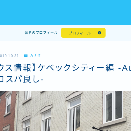
著者のプロフィール
プロフィール
019.10.31
カナダ
ウス情報】ケベックシティー編 -Aub
はコスパ良し-