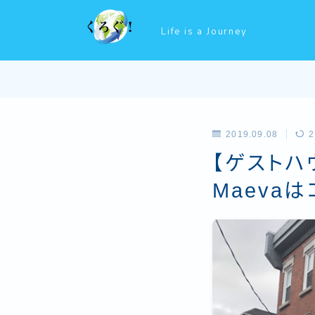
Life is a Journey
2019.09.08
2
【ゲストハ
Maeva