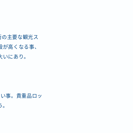
街の主要な観光ス
段が高くなる事、
大いにあり。
ない事。貴重品ロッ
う。