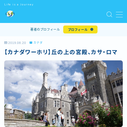
Life is a Journey
MENU
著者のプロフィール
プロフィール
ホーム
2019.08.20
カナダ
【カナダワーホリ】丘の上の宮殿、カサ・ロマ
世界一周
世界遺産
ワーキングホリデー
世界のマクドナルド
お問い合わせ