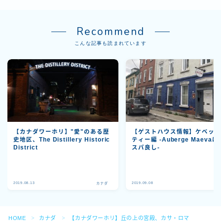
Recommend
こんな記事も読まれています
【カナダワーホリ】"愛"のある歴
【ゲストハウス情報】ケベッ
史地区、The Distillery Historic
ティー編 -Auberge Maevaは
District
スパ良し-
2019.08.13
2019.09.08
カナダ
カ
Follow Me
HOME
カナダ
【カナダワーホリ】丘の上の宮殿、カサ・ロマ
＞
＞