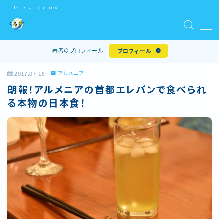
Life is a Journey
MENU
著者のプロフィール
プロフィール
ホーム
2017.07.18
アルメニア
朗報！アルメニアの首都エレバンで食べられ
世界一周
る本物の日本食！
世界遺産
ワーキングホリデー
世界のマクドナルド
お問い合わせ