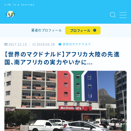
Life is a Journey
MENU
著者のプロフィール
プロフィール
ホーム
2017.12.13
2019.04.28
世界のマクドナルド
【世界のマクドナルド】アフリカ大陸の先進
世界一周
国、南アフリカの実力やいかに…
世界遺産
ワーキングホリデー
世界のマクドナルド
お問い合わせ