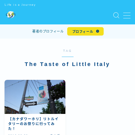
Life is a Journey
MENU
著者のプロフィール
プロフィール
ホーム
TAG
世界一周
The Taste of Little Italy
世界遺産
ワーキングホリデー
世界のマクドナルド
【カナダワーホリ】リトルイ
タリーのお祭りに行ってみ
お問い合わせ
た！