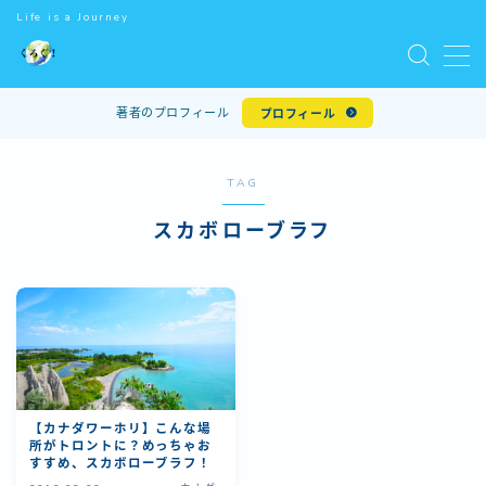
Life is a Journey
MENU
著者のプロフィール
プロフィール
ホーム
TAG
世界一周
スカボローブラフ
世界遺産
ワーキングホリデー
世界のマクドナルド
【カナダワーホリ】こんな場
所がトロントに？めっちゃお
お問い合わせ
すすめ、スカボローブラフ！